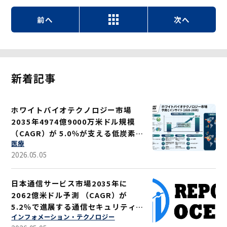
前へ
次へ
新着記事
ホワイトバイオテクノロジー市場
2035年4974億9000万米ドル規模
（CAGR）が 5.0％が支える低炭素ソ
医療
リューション
2026.05.05
日本通信サービス市場2035年に
2062億米ドル予測 （CAGR）が
5.2％で進展する通信セキュリティ強
インフォメーション・テクノロジー
化