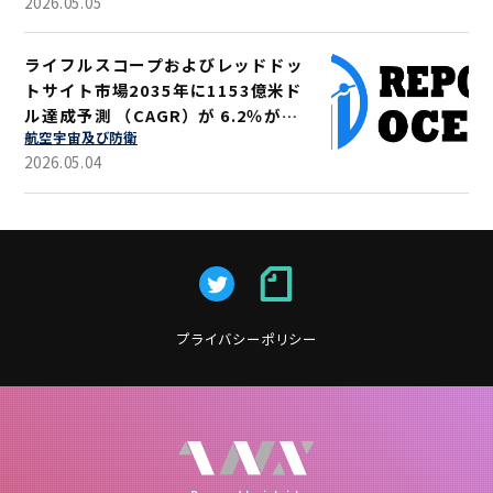
2026.05.05
ライフルスコープおよびレッドドッ
トサイト市場2035年に1153億米ド
ル達成予測 （CAGR）が 6.2％が示
航空宇宙及び防衛
す軍事・狩猟用途拡大
2026.05.04
プライバシーポリシー