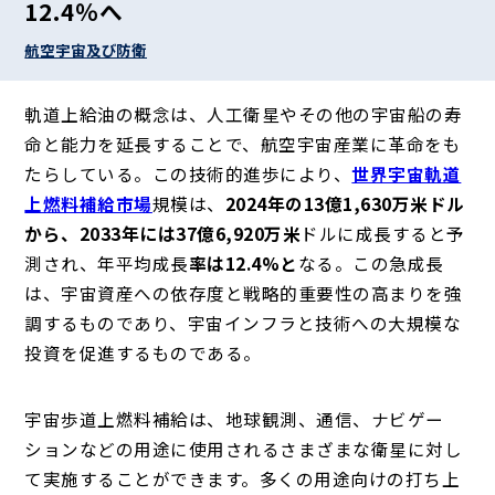
12.4％へ
航空宇宙及び防衛
軌道上給油の概念は、人工衛星やその他の宇宙船の寿
命と能力を延長することで、航空宇宙産業に革命をも
たらしている。この技術的進歩により、
世界宇宙軌道
上燃料補給市場
規模は、
2024年の13億1,630万米ドル
から、2033年には37億6,920万米
ドルに成長すると予
測され、年平均成長
率は12.4%と
なる。この急成長
は、宇宙資産への依存度と戦略的重要性の高まりを強
調するものであり、宇宙インフラと技術への大規模な
投資を促進するものである。
宇宙歩道上燃料補給は、地球観測、通信、ナビゲー
ションなどの用途に使用されるさまざまな衛星に対し
て実施することができます。多くの用途向けの打ち上