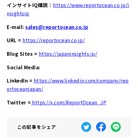
インサイトIQ購読：
https://www.reportocean.co.jp/i
nsightsiq
E-mail:
sales@reportocean.co.jp
URL =
https://reportocean.co.jp/
Blog Sites =
https://japaninsights.jp/
Social Media:
LinkedIn =
https://www.linkedin.com/company/rep
ortoceanjapan/
Twitter =
https://x.com/ReportOcean_JP
この記事を
シェア