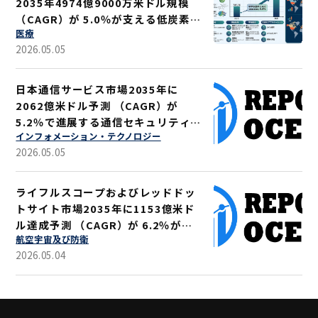
2035年4974億9000万米ドル規模
（CAGR）が 5.0％が支える低炭素ソ
医療
リューション
2026.05.05
日本通信サービス市場2035年に
2062億米ドル予測 （CAGR）が
5.2％で進展する通信セキュリティ強
インフォメーション・テクノロジー
化
2026.05.05
ライフルスコープおよびレッドドッ
トサイト市場2035年に1153億米ド
ル達成予測 （CAGR）が 6.2％が示
航空宇宙及び防衛
す軍事・狩猟用途拡大
2026.05.04