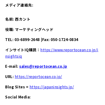
メディア連絡先:
名前: 西カント
役職: マーケティングヘッド
TEL: 03-6899-2648 |Fax: 050-1724-0834
インサイトIQ購読：
https://www.reportocean.co.jp/i
nsightsiq
E-mail:
sales@reportocean.co.jp
URL:
https://reportocean.co.jp/
Blog Sites =
https://japaninsights.jp/
Social Media: