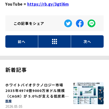
YouTube =
https://rb.gy/3gtl6m
この記事を
シェア
前へ
次へ
新着記事
ホワイトバイオテクノロジー市場
2035年4974億9000万米ドル規模
（CAGR）が 5.0％が支える低炭素ソ
医療
リューション
2026.05.05