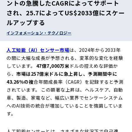
ントの急騰したCAGRによってサポート
され、25.7によってUS$2033億にスケー
ルアップする
インフォメーション・テクノロジー
人工知能（AI）センサー市場
は、2024年から2033年
の間に大幅な成長が予想される、変革的な変化を経験
しています。
47億7,000万米
ドルの控えめな評価か
ら、
市場は257億米ドルに急上昇し、予測期間中に
43.26％の複
合年間成長率（CAGR）を記録すると予測
されています。 この顕著な上昇は、ヘルスケア、自動
車、製造、家電など、幅広い業界でセンサーシステム
へのAI技術の統合が増加していることを強調していま
す。
人工知能センサーとは、さまざまな状況下で自己適