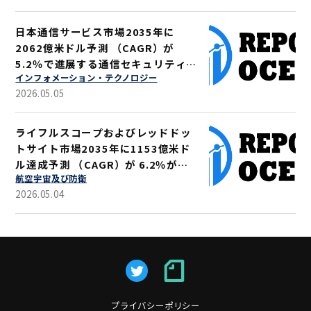
日本通信サービス市場2035年に
2062億米ドル予測 （CAGR）が
5.2％で進展する通信セキュリティ強
インフォメーション・テクノロジー
化
2026.05.05
ライフルスコープおよびレッドドッ
トサイト市場2035年に1153億米ド
ル達成予測 （CAGR）が 6.2％が示
航空宇宙及び防衛
す軍事・狩猟用途拡大
2026.05.04
プライバシーポリシー