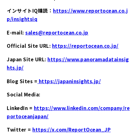
インサイトIQ購読：
https://www.reportocean.co.j
p/insightsiq
E-mail:
sales@reportocean.co.jp
Official Site URL:
https://reportocean.co.jp/
Japan Site URL:
https://www.panoramadatainsig
hts.jp/
Blog Sites =
https://japaninsights.jp/
Social Media:
LinkedIn =
https://www.linkedin.com/company/re
portoceanjapan/
Twitter =
https://x.com/ReportOcean_JP