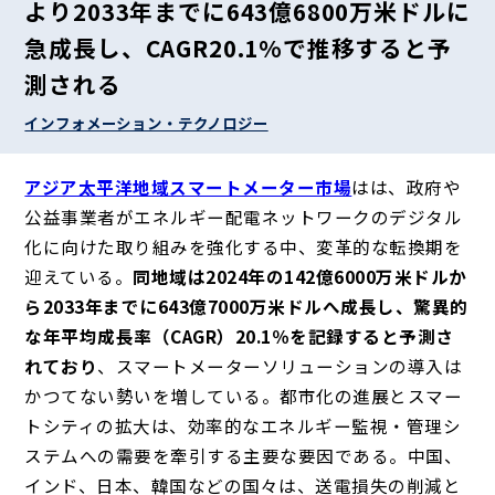
より2033年までに643億6800万米ドルに
急成長し、CAGR20.1%で推移すると予
測される
インフォメーション・テクノロジー
アジア太平洋地域スマートメーター市場
はは、政府や
公益事業者がエネルギー配電ネットワークのデジタル
化に向けた取り組みを強化する中、変革的な転換期を
迎えている。
同地域は2024年の142億6000万米ドルか
ら2033年までに643億7000万米ドルへ成長し、驚異的
な年平均成長率（CAGR）20.1％を記録すると予測さ
れており
、スマートメーターソリューションの導入は
かつてない勢いを増している。都市化の進展とスマー
トシティの拡大は、効率的なエネルギー監視・管理シ
ステムへの需要を牽引する主要な要因である。中国、
インド、日本、韓国などの国々は、送電損失の削減と