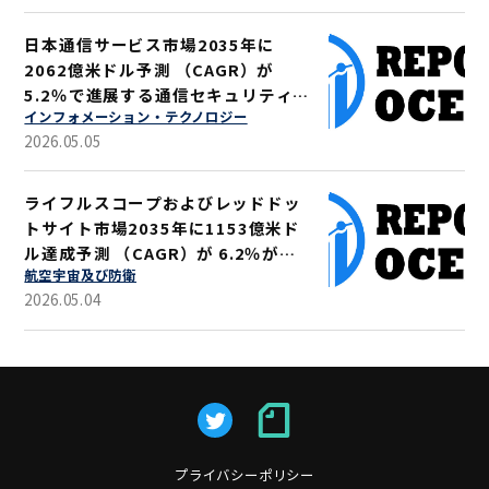
日本通信サービス市場2035年に
2062億米ドル予測 （CAGR）が
5.2％で進展する通信セキュリティ強
インフォメーション・テクノロジー
化
2026.05.05
ライフルスコープおよびレッドドッ
トサイト市場2035年に1153億米ド
ル達成予測 （CAGR）が 6.2％が示
航空宇宙及び防衛
す軍事・狩猟用途拡大
2026.05.04
プライバシーポリシー