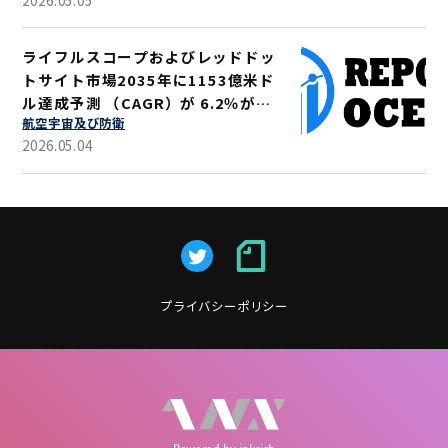
ライフルスコープおよびレッドドッ
トサイト市場2035年に1153億米ド
ル達成予測 （CAGR）が 6.2％が示
航空宇宙及び防衛
す軍事・狩猟用途拡大
2026.05.04
プライバシーポリシー