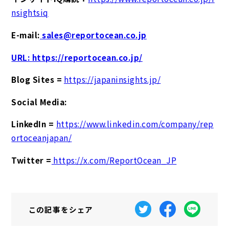
nsightsiq
E-mail:
sales@reportocean.co.jp
URL: https://reportocean.co.jp/
Blog Sites =
https://japaninsights.jp/
Social Media:
LinkedIn =
https://www.linkedin.com/company/rep
ortoceanjapan/
Twitter =
https://x.com/ReportOcean_JP
この記事を
シェア