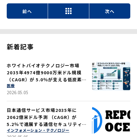
前へ
次へ
新着記事
ホワイトバイオテクノロジー市場
2035年4974億9000万米ドル規模
（CAGR）が 5.0％が支える低炭素ソ
医療
リューション
2026.05.05
日本通信サービス市場2035年に
2062億米ドル予測 （CAGR）が
5.2％で進展する通信セキュリティ強
インフォメーション・テクノロジー
化
2026.05.05