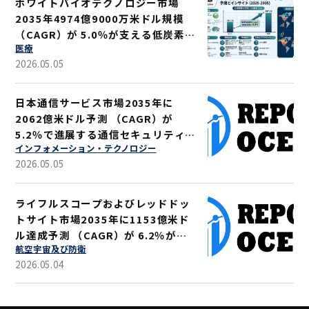
ホワイトバイオテクノロジー市場
2035年4974億9000万米ドル規模
（CAGR）が 5.0％が支える低炭素ソ
医療
リューション
2026.05.05
日本通信サービス市場2035年に
2062億米ドル予測 （CAGR）が
5.2％で進展する通信セキュリティ強
インフォメーション・テクノロジー
化
2026.05.05
ライフルスコープおよびレッドドッ
トサイト市場2035年に1153億米ド
ル達成予測 （CAGR）が 6.2％が示
航空宇宙及び防衛
す軍事・狩猟用途拡大
2026.05.04