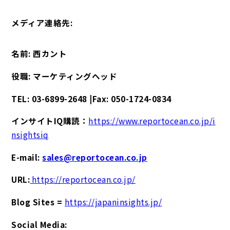
メディア連絡先:
名前: 西カント
役職: マーケティングヘッド
TEL: 03-6899-2648 |Fax: 050-1724-0834
インサイトIQ購読：
https://www.reportocean.co.jp/i
nsightsiq
E-mail:
sales@reportocean.co.jp
URL:
https://reportocean.co.jp/
Blog Sites =
https://japaninsights.jp/
Social Media: