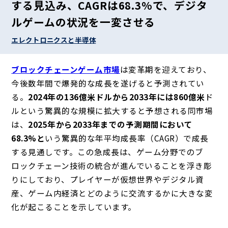
する見込み、CAGRは68.3%で、デジタ
ルゲームの状況を一変させる
エレクトロニクスと半導体
ブロックチェーンゲーム市場
は変革期を迎えており、
今後数年間で爆発的な成長を遂げると予測されてい
る。
2024年の136億米ドルから2033年には860億米
ド
ルという驚異的な規模に拡大すると予想される同市場
は、
2025年から2033年までの予測期間において
68.3%と
いう驚異的な年平均成長率（CAGR）で成長
する見通しです。この急成長は、ゲーム分野でのブ
ロックチェーン技術の統合が進んでいることを浮き彫
りにしており、プレイヤーが仮想世界やデジタル資
産、ゲーム内経済とどのように交流するかに大きな変
化が起こることを示しています。