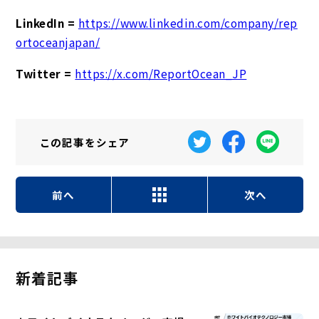
LinkedIn =
https://www.linkedin.com/company/rep
ortoceanjapan/
Twitter =
https://x.com/ReportOcean_JP
この記事を
シェア
前へ
次へ
新着記事