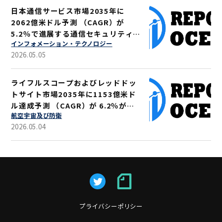
日本通信サービス市場2035年に
2062億米ドル予測 （CAGR）が
5.2％で進展する通信セキュリティ強
インフォメーション・テクノロジー
化
2026.05.05
ライフルスコープおよびレッドドッ
トサイト市場2035年に1153億米ド
ル達成予測 （CAGR）が 6.2％が示
航空宇宙及び防衛
す軍事・狩猟用途拡大
2026.05.04
プライバシーポリシー