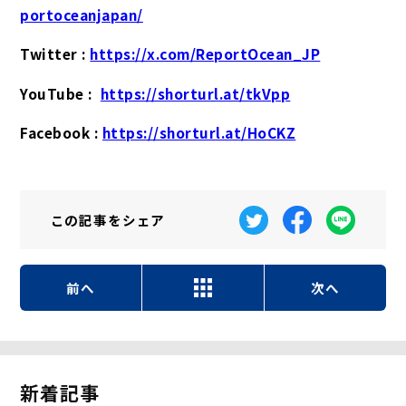
portoceanjapan/
Twitter :
https://x.com/ReportOcean_JP
YouTube :
https://shorturl.at/tkVpp
Facebook :
https://shorturl.at/HoCKZ
この記事を
シェア
前へ
次へ
新着記事