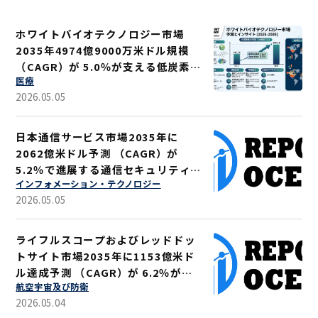
ホワイトバイオテクノロジー市場
2035年4974億9000万米ドル規模
（CAGR）が 5.0％が支える低炭素ソ
医療
リューション
2026.05.05
日本通信サービス市場2035年に
2062億米ドル予測 （CAGR）が
5.2％で進展する通信セキュリティ強
インフォメーション・テクノロジー
化
2026.05.05
ライフルスコープおよびレッドドッ
トサイト市場2035年に1153億米ド
ル達成予測 （CAGR）が 6.2％が示
航空宇宙及び防衛
す軍事・狩猟用途拡大
2026.05.04