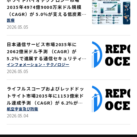
2035年4974億9000万米ドル規模
（CAGR）が 5.0％が支える低炭素ソ
医療
リューション
2026.05.05
日本通信サービス市場2035年に
2062億米ドル予測 （CAGR）が
5.2％で進展する通信セキュリティ強
インフォメーション・テクノロジー
化
2026.05.05
ライフルスコープおよびレッドドッ
トサイト市場2035年に1153億米ド
ル達成予測 （CAGR）が 6.2％が示
航空宇宙及び防衛
す軍事・狩猟用途拡大
2026.05.04