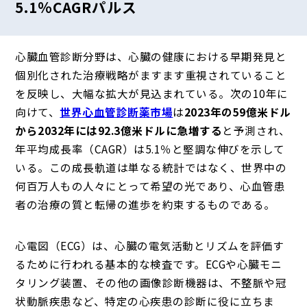
5.1％CAGRパルス
心臓血管診断分野は、心臓の健康における早期発見と
個別化された治療戦略がますます重視されていること
を反映し、大幅な拡大が見込まれている。次の10年に
向けて、
世界心血管診断薬市場
は
2023年の59億米ドル
から2032年には92.3億米ドルに急増する
と予測され、
年平均成長率（CAGR）は5.1％と堅調な伸びを示して
いる。この成長軌道は単なる統計ではなく、世界中の
何百万人もの人々にとって希望の光であり、心血管患
者の治療の質と転帰の進歩を約束するものである。
心電図（ECG）は、心臓の電気活動とリズムを評価す
るために行われる基本的な検査です。ECGや心臓モニ
タリング装置、その他の画像診断機器は、不整脈や冠
状動脈疾患など、特定の心疾患の診断に役に立ちま