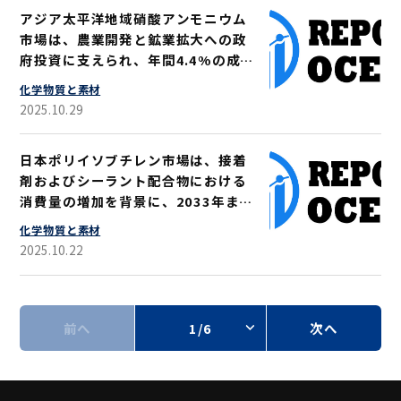
アジア太平洋地域硝酸アンモニウム
市場は、農業開発と鉱業拡大への政
府投資に支えられ、年間4.4%の成長
率で2033年までに416億米ドルを超
化学物質と素材
える見込み
2025.10.29
日本ポリイソブチレン市場は、接着
剤およびシーラント配合物における
消費量の増加を背景に、2033年まで
に3億1550万米ドルの規模に達する
化学物質と素材
と予測され、CAGRは4.93％となる
2025.10.22
見込み
前へ
1/6
次へ