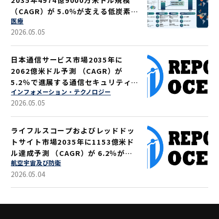
（CAGR）が 5.0％が支える低炭素ソ
医療
リューション
2026.05.05
日本通信サービス市場2035年に
2062億米ドル予測 （CAGR）が
5.2％で進展する通信セキュリティ強
インフォメーション・テクノロジー
化
2026.05.05
ライフルスコープおよびレッドドッ
トサイト市場2035年に1153億米ド
ル達成予測 （CAGR）が 6.2％が示
航空宇宙及び防衛
す軍事・狩猟用途拡大
2026.05.04