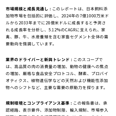
市場規模と成長見通し :
このレポートは、日本飼料添
加物市場を包括的に評価し、2024年の7億1000万米ド
ルから2033年までに28億米ドルに成長すると予測さ
れる成長率を分析し、5.12%のCAGRに支えられ、家
禽、豚、牛、水産養殖を含む家畜セグメント全体の需
要動向を強調しています。
業界のドライバーと新興トレンド :
このスコープで
は、高品質の肉の消費量の増加、動物の健康への焦点
の増加、厳格な食品安全プロトコル、酵素、プロバイ
オティクス、植物遺伝学などの天然および機能性添加
物へのシフトなど、主要な需要の原動力を探ります。
規制環境とコンプライアンス基準 :
この報告書は、承
認経路、表示要件、添加物制限、輸入規制、市場参入