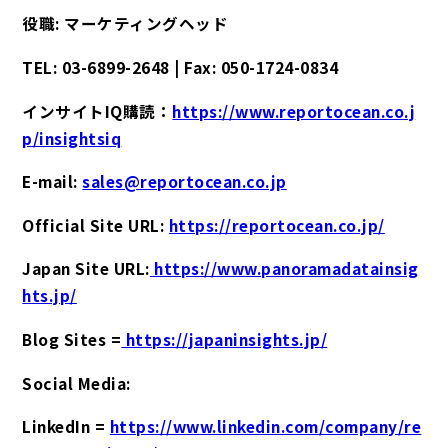
役職: マーケティングヘッド
TEL: 03-6899-2648 | Fax: 050-1724-0834
インサイトIQ購読：
https://www.reportocean.co.j
p/insightsiq
E-mail:
sales@reportocean.co.jp
Official Site URL:
https://reportocean.co.jp/
Japan Site URL:
https://www.panoramadatainsig
hts.jp/
Blog Sites =
https://japaninsights.jp/
Social Media:
LinkedIn =
https://www.linkedin.com/company/re