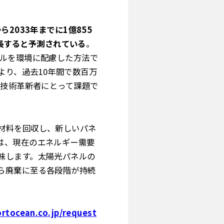
から2033年までに1億855
成長すると予測されている
。
ネルを環境に配慮した方法で
より、過去10年間で数百万
ル技術革新者にとって課題で
材料を回収し、新しいパネ
は、現在のエネルギー需要
味します。太陽光パネルの
ら廃棄に至る各段階が持続
rtocean.co.jp/request