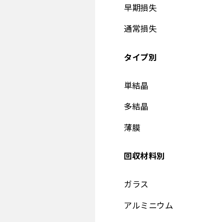
早期損失
通常損失
タイプ別
単結晶
多結晶
薄膜
回収材料別
ガラス
アルミニウム