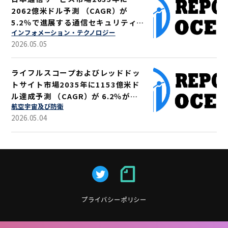
2062億米ドル予測 （CAGR）が
5.2％で進展する通信セキュリティ強
インフォメーション・テクノロジー
化
2026.05.05
ライフルスコープおよびレッドドッ
トサイト市場2035年に1153億米ド
ル達成予測 （CAGR）が 6.2％が示
航空宇宙及び防衛
す軍事・狩猟用途拡大
2026.05.04
プライバシーポリシー