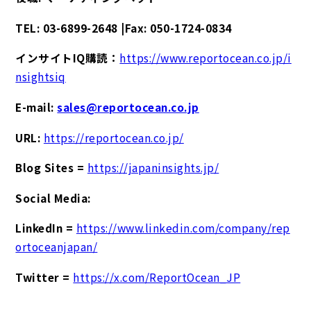
TEL: 03-6899-2648 |Fax: 050-1724-0834
インサイトIQ購読：
https://www.reportocean.co.jp/i
nsightsiq
E-mail:
sales@reportocean.co.jp
URL:
https://reportocean.co.jp/
Blog Sites =
https://japaninsights.jp/
Social Media:
LinkedIn =
https://www.linkedin.com/company/rep
ortoceanjapan/
Twitter =
https://x.com/ReportOcean_JP