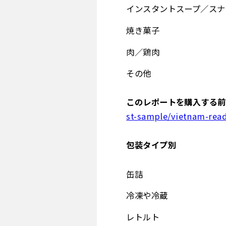
インスタントスープ／スナ
焼き菓子
肉／鶏肉
その他
このレポートを購入する前
st-sample/vietnam-rea
包装タイプ別
缶詰
冷凍や冷蔵
レトルト