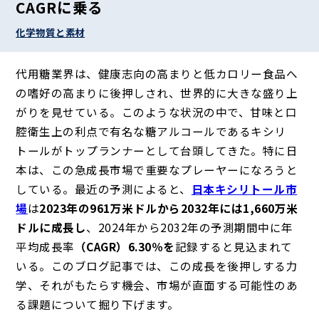
CAGRに乗る
化学物質と素材
代用糖業界は、健康志向の高まりと低カロリー食品へ
の嗜好の高まりに後押しされ、世界的に大きな盛り上
がりを見せている。このような状況の中で、甘味と口
腔衛生上の利点で有名な糖アルコールであるキシリ
トールがトップランナーとして台頭してきた。特に日
本は、この急成長市場で重要なプレーヤーになろうと
している。最近の予測によると、
日本キシリトール市
場
は
2023年の961万米ドルから2032年には1,660万米
ドルに成長し
、2024年から2032年の予測期間中に年
平均成長率
（CAGR）6.30％を
記録すると見込まれて
いる。このブログ記事では、この成長を後押しする力
学、それがもたらす機会、市場が直面する可能性のあ
る課題について掘り下げます。