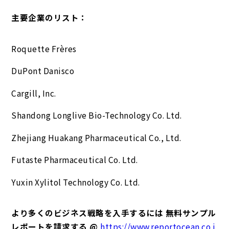
主要企業のリスト：
Roquette Frères
DuPont Danisco
Cargill, Inc.
Shandong Longlive Bio-Technology Co. Ltd.
Zhejiang Huakang Pharmaceutical Co., Ltd.
Futaste Pharmaceutical Co. Ltd.
Yuxin Xylitol Technology Co. Ltd.
より多くのビジネス戦略を入手するには 無料サンプル
レポートを請求する @
https://www.reportocean.co.j