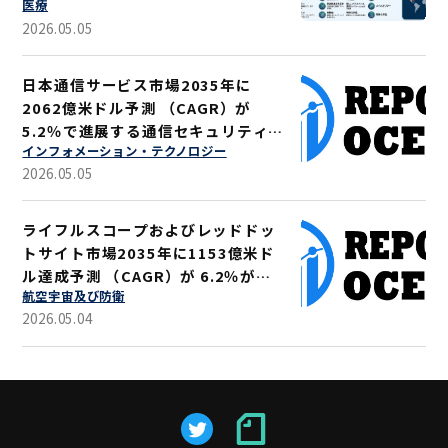
医療
リューション
2026.05.05
日本通信サービス市場2035年に
2062億米ドル予測 （CAGR）が
5.2％で進展する通信セキュリティ強
インフォメーション・テクノロジー
化
2026.05.05
ライフルスコープおよびレッドドッ
トサイト市場2035年に1153億米ド
ル達成予測 （CAGR）が 6.2％が示
航空宇宙及び防衛
す軍事・狩猟用途拡大
2026.05.04