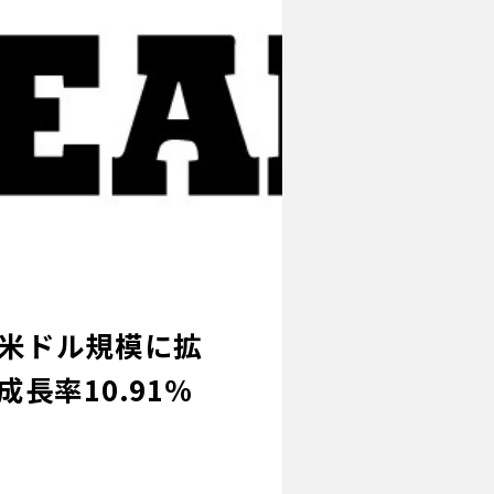
億米ドル規模に拡
長率10.91％