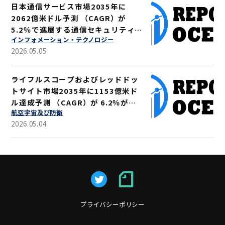
日本通信サービス市場2035年に
2062億米ドル予測 （CAGR）が
5.2％で進展する通信セキュリティ強
インフォメーション・テクノロジー
化
2026.05.05
ライフルスコープおよびレッドドッ
トサイト市場2035年に1153億米ド
ル達成予測 （CAGR）が 6.2％が示
航空宇宙及び防衛
す軍事・狩猟用途拡大
2026.05.04
プライバシーポリシー