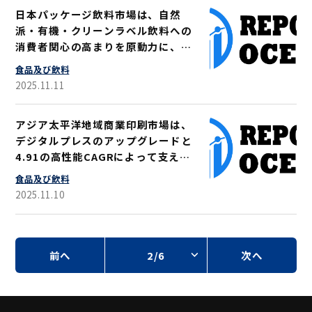
日本パッケージ飲料市場は、自然
派・有機・クリーンラベル飲料への
消費者関心の高まりを原動力に、
2033年までに年平均成長率
食品及び飲料
（CAGR）3.09％で3,986億2,000
2025.11.11
万米ドル規模に成長すると予測され
る
アジア太平洋地域商業印刷市場は、
デジタルプレスのアップグレードと
4.91の高性能CAGRによって支えら
れ、301.6によってUS$2033億に成
食品及び飲料
長すると予想されます%
2025.11.10
前へ
2/6
次へ