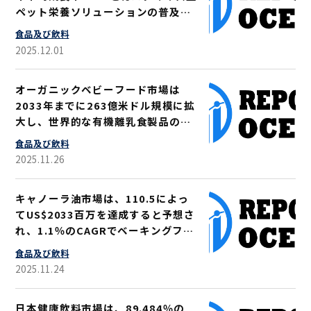
ペット栄養ソリューションの普及に
より、2033年までに10億5360万米
食品及び飲料
ドルへ拡大
2025.12.01
オーガニックベビーフード市場は
2033年までに263億米ドル規模に拡
大し、世界的な有機離乳食製品の普
及に伴い、年平均成長率10.91％の
食品及び飲料
ダイナミックな成長が見込まれる
2025.11.26
キャノーラ油市場は、110.5によっ
てUS$2033百万を達成すると予想さ
れ、1.1％のCAGRでベーキングフラ
イとパッケージ食品の採用が増加し
食品及び飲料
ています
2025.11.24
日本健康飲料市場は、89.484％の